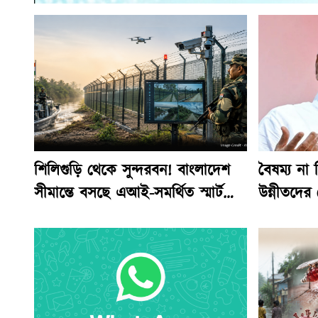
শিলিগুড়ি থেকে সুন্দরবন! বাংলাদেশ
বৈষম্য না
সীমান্তে বসছে এআই-সমর্থিত স্মার্ট
উন্নীতদের স
ফেন্সিং! অভেদ্য প্রাচীরের মধ্যমণি
আহ্বান ম
‘৩৫৮ মেশ’, কী এটা?