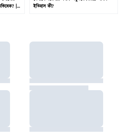
অভিষেক? |
ইতিহাস কী?