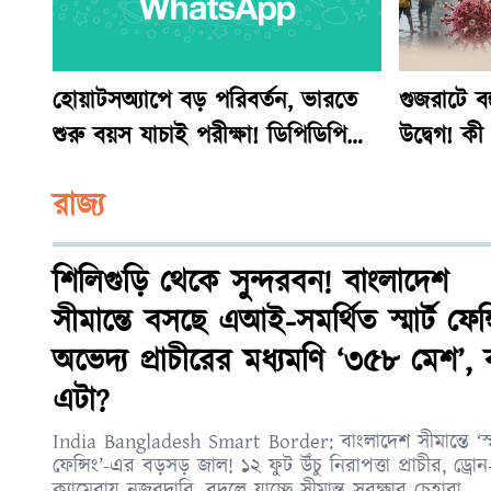
হোয়াটসঅ্যাপে বড় পরিবর্তন, ভারতে
গুজরাটে বহ
শুরু বয়স যাচাই পরীক্ষা! ডিপিডিপি
উদ্বেগ! কী
আইনের আগে চাপে মেটা
রাজ্য
শিলিগুড়ি থেকে সুন্দরবন! বাংলাদেশ
সীমান্তে বসছে এআই-সমর্থিত স্মার্ট ফেন্স
অভেদ্য প্রাচীরের মধ্যমণি ‘৩৫৮ মেশ’, 
এটা?
India Bangladesh Smart Border: বাংলাদেশ সীমান্তে ‘স্মা
ফেন্সিং’-এর বড়সড় জাল! ১২ ফুট উঁচু নিরাপত্তা প্রাচীর, ড্রোন-
ক্যামেরায় নজরদারি, বদলে যাচ্ছে সীমান্ত সুরক্ষার চেহারা...