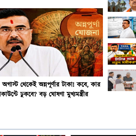
 অগাস্ট থেকেই অন্নপূর্ণার টাকা! কবে, কার
াকাউন্টে ঢুকবে? বড় ঘোষণা মুখ্যমন্ত্রীর