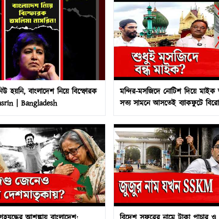
নিউ হয়নি, বাংলাদেশ নিয়ে বিস্ফোরক
মন্দির-মসজিদে নোটিশ দিয়ে মাইক
srin | Bangladesh
সত্য সামনে আসতেই ব্যাকফুটে বিরোধ
Loudspeaker | Sound
হযুদ্ধের আশঙ্কায় বাংলাদেশ:
বিদেশ সফরের নামে টাকা পাচার ও