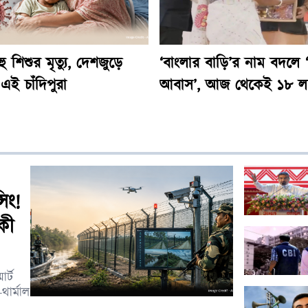
ু শিশুর মৃত্যু, দেশজুড়ে
‘বাংলার বাড়ি’র নাম বদলে ‘প
 এই চাঁদিপুরা
আবাস’, আজ থেকেই ১৮ লক
উপভোক্তার অ্যাকাউন্টে দ্বিতী
টাকা
িং!
কী
র্ট
থার্মাল