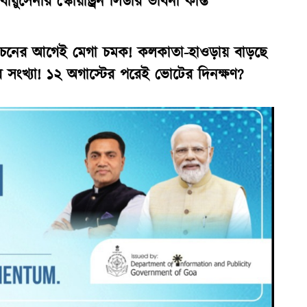
ায়ুসেনার স্কোয়াড্রন লিডার ভাবনা কান্ত
্বাচনের আগেই মেগা চমক! কলকাতা-হাওড়ায় বাড়ছে
ের সংখ্যা! ১২ অগাস্টের পরেই ভোটের দিনক্ষণ?