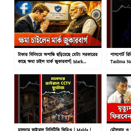
টাকার বিনিময়ে অশান্তি ছড়িয়েছে মেটা! সরকারের
পাসপোর্ট রি
কাছে ক্ষমা চাইল মার্ক জুকারবার্গ| Mark
Taslima Na
Zuckerberg | Meta
মালদার ভাইরাল সিসিটিভি ভিডিও | Malda |
মৌলবাদ ও গৃ