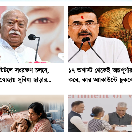
 মিটলে সংরক্ষণ চলবে,
১৭ অগাস্ট থেকেই অন্নপূর্ণা
্বেচ্ছায় সুবিধা ছাড়ার
কবে, কার অ্যাকাউন্টে ঢুকব
োহন ভাগবতের
ঘোষণা মুখ্যমন্ত্রীর