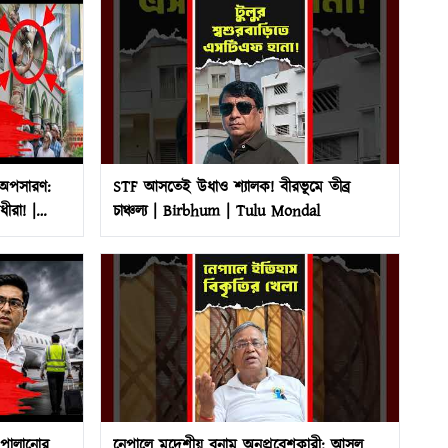
 অপসারণ:
STF আসতেই উধাও শ্যালক! বীরভূমে তীব্র
ীরা! |
চাঞ্চল্য | Birbhum | Tulu Mondal
 পালানোর
​নেপালে মদেশীয় বনাম অনুপ্রবেশকারী: আসল