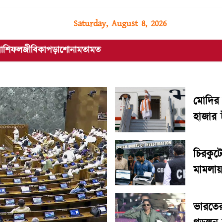
Saturday, August 8, 2026
রাশিফল
জীবিকা
পড়াশোনা
মতামত
মোদির 
হাজার
দিল কেন্
চিরকুটে
মামলায
চার্জশ
ভারতের